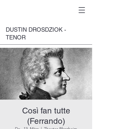
DUSTIN DROSDZIOK -
TENOR
Così fan tutte
(Ferrando)
Do., 13. März
  |  
Theater Pforzheim