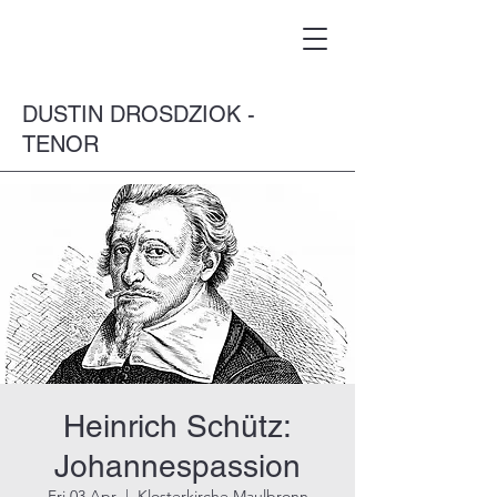
DUSTIN DROSDZIOK -
TENOR
Heinrich Schütz:
Johannespassion
Fri 03 Apr
  |  
Klosterkirche Maulbronn