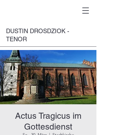
DUSTIN DROSDZIOK -
TENOR
Actus Tragicus im
Gottesdienst
So., 30. März
  |  
Stadtkirche